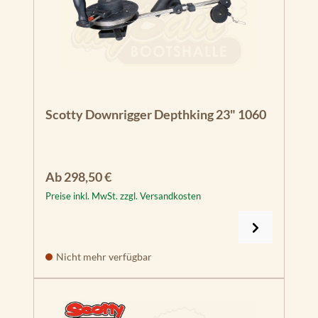
Scotty Downrigger Depthking 23" 1060
Regulärer Preis:
Ab
298,50 €
Preise inkl. MwSt. zzgl. Versandkosten
Nicht mehr verfügbar