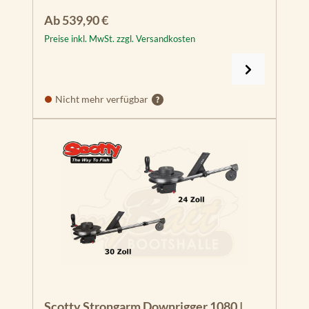
Regulärer Preis:
Ab
539,90 €
Preise inkl. MwSt. zzgl. Versandkosten
Nicht mehr verfügbar
Scotty Strongarm Downrigger 1080 |