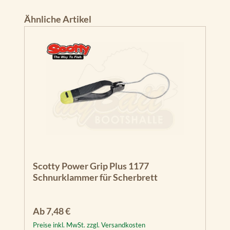
Produktgalerie überspringen
Ähnliche Artikel
Scotty Power Grip Plus 1177
Schnurklammer für Scherbrett
Regulärer Preis:
Ab
7,48 €
Preise inkl. MwSt. zzgl. Versandkosten