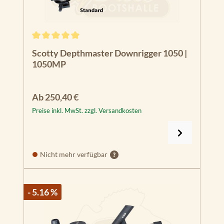
Durchschnittliche Bewertung von 5 von 5 Sternen
Scotty Depthmaster Downrigger 1050 |
1050MP
Regulärer Preis:
Ab
250,40 €
Preise inkl. MwSt. zzgl. Versandkosten
Nicht mehr verfügbar
- 5.16 %