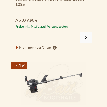
1085
Regulärer Preis:
Ab
379,90 €
Preise inkl. MwSt. zzgl. Versandkosten
Nicht mehr verfügbar
- 5.1 %