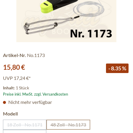
Artikel-Nr.
No.1173
Verkaufspreis:
15,80 €
- 8.35 %
UVP
17,24 €*
Inhalt:
1 Stück
Preise inkl. MwSt. zzgl. Versandkosten
Nicht mehr verfügbar
auswählen
Modell
18 Zoll - No.1171
48 Zoll - No.1173
(Diese Option ist zurzeit nicht verfügbar.)
(Diese Option ist zurzeit nicht verfü