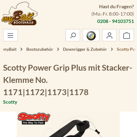
Hast du Fragen?
Zum Hauptinhalt springen
(Mo.-Fr. 8:00-17:00)
0208 - 94103751
War
myBait
Bootszubehör
Downrigger & Zubehör
Scotty Po
Scotty Power Grip Plus mit Stacker-
Klemme No.
1171|1172|1173|1178
Scotty
Bildergalerie überspringen