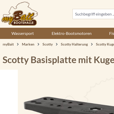
 Hauptinhalt springen
Zur Suche springen
Zur Hauptnavigation springen
Wassersport
Elektro-Bootsmotoren
Fi
myBait
Marken
Scotty
Scotty Halterung
Scotty Kug
Scotty Basisplatte mit Kug
Bildergalerie überspringen