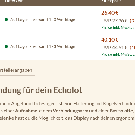
Lieferzeit
Stückpreis
26,40 €
Auf Lager – Versand 1–3 Werktage
UVP
27,36 €
(3
Preise inkl. MwSt. 
40,10 €
Auf Lager – Versand 1–3 Werktage
UVP
44,61 €
(1
Preise inkl. MwSt. 
rstellerangaben
ndung für dein Echolot
 deinem Angelboot befestigen, ist eine Halterung mit Kugelverbind
s einer
Aufnahme
, einem
Verbindungsarm
und einer
Basisplatte
,
elenke
hast du die Möglichkeit, das Display nach deinen ergonom