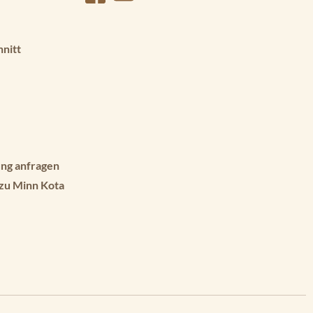
hnitt
ng anfragen
 zu Minn Kota