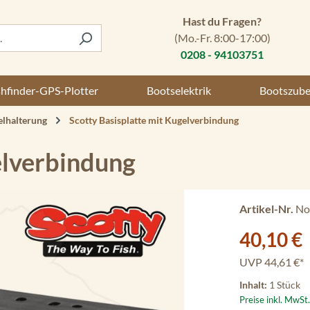
Hast du Fragen?
(Mo.-Fr. 8:00-17:00)
0208 - 94103751
shfinder-GPS-Plotter
Bootselektrik
Bootszub
elhalterung
Scotty Basisplatte mit Kugelverbindung
elverbindung
Artikel-Nr.
No
Verkaufspreis:
40,10 €
UVP
44,61 €*
Inhalt:
1 Stück
Preise inkl. MwSt