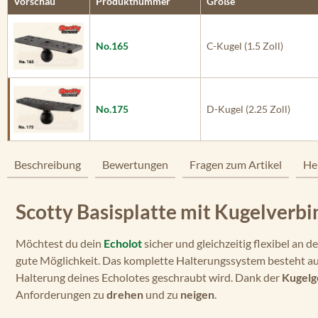
Vorschau
Produktnummer
Größe
No.165
C-Kugel (1.5 Zoll)
No.175
D-Kugel (2.25 Zoll)
Beschreibung
Bewertungen
Fragen zum Artikel
He
Scotty Basisplatte mit Kugelverbi
Möchtest du dein
Echolot
sicher und gleichzeitig flexibel an
gute Möglichkeit. Das komplette Halterungssystem besteht au
Halterung deines Echolotes geschraubt wird. Dank der
Kugelg
Anforderungen zu
drehen
und zu
neigen
.