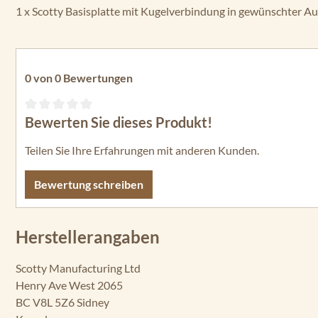
1 x Scotty Basisplatte mit Kugelverbindung in gewünschter A
0 von 0 Bewertungen
Bewerten Sie dieses Produkt!
Durchschnittliche Bewertung von 0 von 5 Sternen
Teilen Sie Ihre Erfahrungen mit anderen Kunden.
Bewertung schreiben
Herstellerangaben
Scotty Manufacturing Ltd
Henry Ave West 2065
BC V8L 5Z6 Sidney