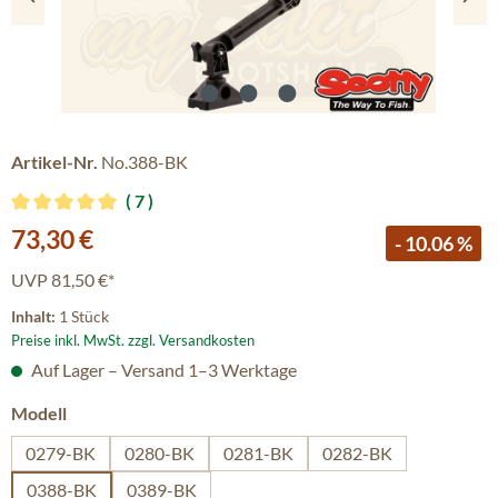
Artikel-Nr.
No.388-BK
7
Durchschnittliche Bewertung von 5 von 5 Sternen
Verkaufspreis:
73,30 €
- 10.06 %
UVP
81,50 €*
Inhalt:
1 Stück
Preise inkl. MwSt. zzgl. Versandkosten
Auf Lager – Versand 1–3 Werktage
auswählen
Modell
0279-BK
0280-BK
0281-BK
0282-BK
0388-BK
0389-BK