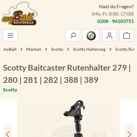
Hast du Fragen?
Zum Hauptinhalt springen
(Mo.-Fr. 8:00-17:00)
0208 - 94103751
War
myBait
Marken
Scotty
Scotty Halterung
Scotty Rut
Scotty Baitcaster Rutenhalter 279 |
280 | 281 | 282 | 388 | 389
Scotty
Bildergalerie überspringen