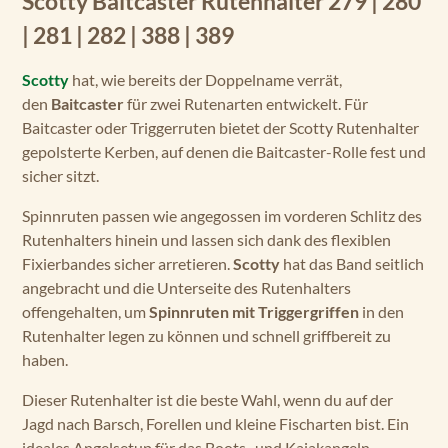
Scotty Baitcaster Rutenhalter 279 | 280
| 281 | 282 | 388 | 389
Scotty
hat, wie bereits der Doppelname verrät,
den
Baitcaster
für zwei Rutenarten entwickelt. Für
Baitcaster oder Triggerruten bietet der Scotty Rutenhalter
gepolsterte Kerben, auf denen die Baitcaster-Rolle fest und
sicher sitzt.
Spinnruten passen wie angegossen im vorderen Schlitz des
Rutenhalters hinein und lassen sich dank des flexiblen
Fixierbandes sicher arretieren.
Scotty
hat das Band seitlich
angebracht und die Unterseite des Rutenhalters
offengehalten, um
Spinnruten mit Triggergriffen
in den
Rutenhalter legen zu können und schnell griffbereit zu
haben.
Dieser Rutenhalter ist die beste Wahl, wenn du auf der
Jagd nach Barsch, Forellen und kleine Fischarten bist. Ein
ideales Angelsetup für das Boots- und Kajakangeln.