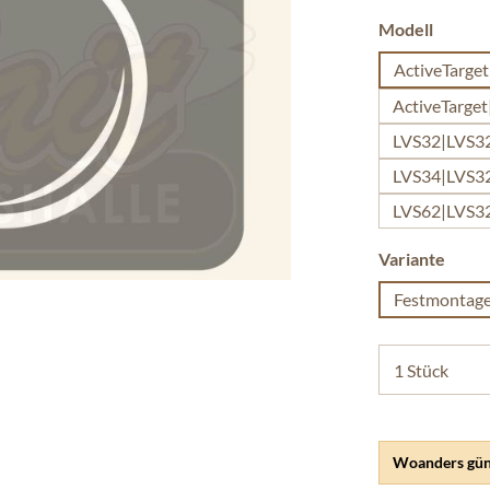
auswäh
Modell
ActiveTarget
ActiveTarget
LVS32|LVS3
LVS34|LVS3
LVS62|LVS3
ausw
Variante
Festmontag
Woanders gün