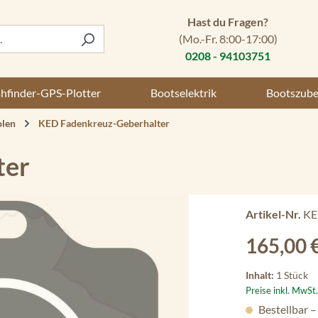
Hast du Fragen?
(Mo.-Fr. 8:00-17:00)
0208 - 94103751
shfinder-GPS-Plotter
Bootselektrik
Bootszub
len
KED Fadenkreuz-Geberhalter
ter
Artikel-Nr.
KE
Regulärer Preis
165,00 
Inhalt:
1 Stück
Preise inkl. MwSt
Bestellbar –