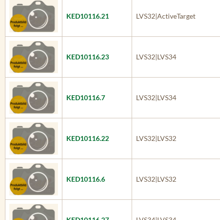
KED10116.21
LVS32|ActiveTarget
KED10116.23
LVS32|LVS34
KED10116.7
LVS32|LVS34
KED10116.22
LVS32|LVS32
KED10116.6
LVS32|LVS32
KED10116.27
LVS34|LVS34