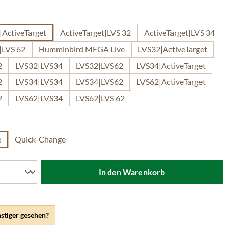
len
|ActiveTarget
ActiveTarget|LVS 32
ActiveTarget|LVS 34
|LVS 62
Humminbird MEGA Live
LVS32|ActiveTarget
2
LVS32|LVS34
LVS32|LVS62
LVS34|ActiveTarget
2
LVS34|LVS34
LVS34|LVS62
LVS62|ActiveTarget
2
LVS62|LVS34
LVS62|LVS 62
ählen
e
Quick-Change
In den Warenkorb
stiger gesehen?