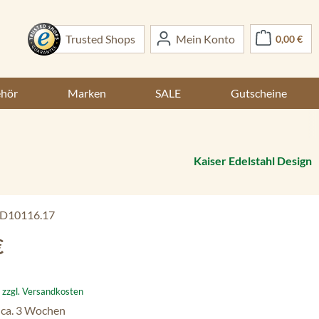
War
Trusted Shops
Mein Konto
0,00 €
ehör
Marken
SALE
Gutscheine
Kaiser Edelstahl Design
D10116.17
:
€
. zzgl. Versandkosten
 ca. 3 Wochen