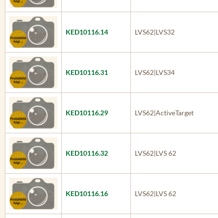
KED10116.14
LVS62|LVS32
KED10116.31
LVS62|LVS34
KED10116.29
LVS62|ActiveTarget
KED10116.32
LVS62|LVS 62
KED10116.16
LVS62|LVS 62