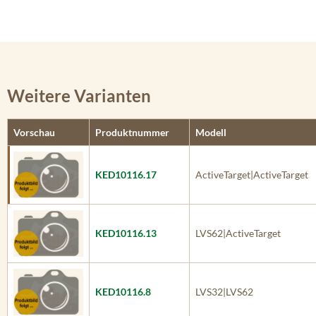
Weitere Varianten
Vorschau
Produktnummer
Modell
KED10116.17
ActiveTarget|ActiveTarget
KED10116.13
LVS62|ActiveTarget
KED10116.8
LVS32|LVS62