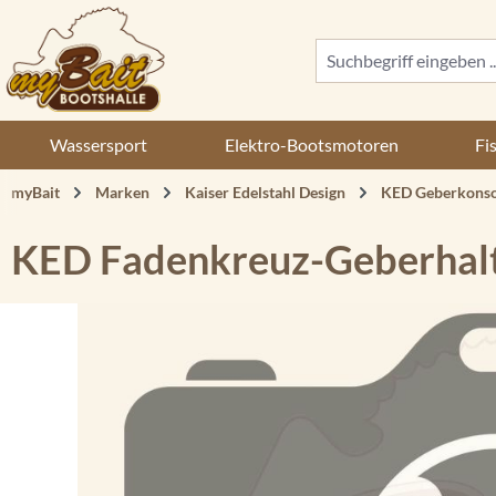
 Hauptinhalt springen
Zur Suche springen
Zur Hauptnavigation springen
Wassersport
Elektro-Bootsmotoren
Fi
myBait
Marken
Kaiser Edelstahl Design
KED Geberkonso
KED Fadenkreuz-Geberhal
Bildergalerie überspringen