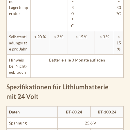
ne
–
–
Lagertemp
3
30
eratur
0
°C
°
C
Selbstentl
< 20 %
< 3 %
< 15 %
< 3 %
<
adungsrat
15
e pro Jahr
%
Hinweis
Batterie alle 3 Monate aufladen
bei Nicht­
gebrauch
Spezifikationen für Lithiumbatterie
mit 24 Volt
Daten
BT-60.24
BT-100.24
Spannung
25,6 V