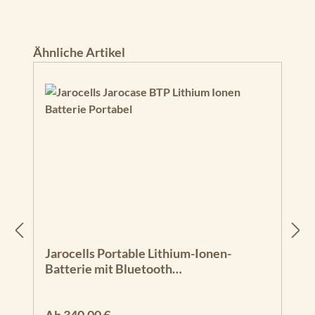
Produktgalerie überspringen
Ähnliche Artikel
Jarocells Portable Lithium-Ionen-
Batterie mit Bluetooth
Batteriecomputer
Regulärer Preis: