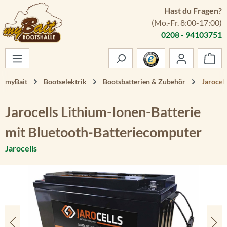
Hast du Fragen?
Zum Hauptinhalt springen
(Mo.-Fr. 8:00-17:00)
0208 - 94103751
War
myBait
Bootselektrik
Bootsbatterien & Zubehör
Jarocel
Jarocells Lithium-Ionen-Batterie
mit Bluetooth-Batteriecomputer
Jarocells
Bildergalerie überspringen