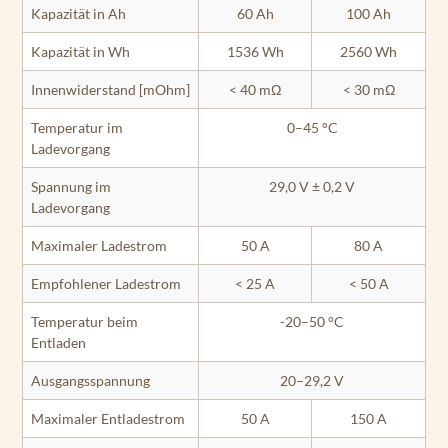
Kapazität in Ah
60 Ah
100 Ah
Kapazität in Wh
1536 Wh
2560 Wh
Innenwiderstand [mOhm]
< 40 mΩ
< 30 mΩ
Temperatur im
0–45 °C
Ladevorgang
Spannung im
29,0 V ± 0,2 V
Ladevorgang
Maximaler Ladestrom
50 A
80 A
Empfohlener Ladestrom
< 25 A
< 50 A
Temperatur beim
-20–50 °C
Entladen
Ausgangsspannung
20–29,2 V
Maximaler Entladestrom
50 A
150 A