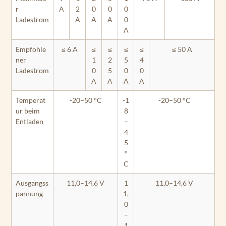
r
A
2
0
0
0
Ladestrom
A
A
A
0
A
Empfohle
≤ 6 A
≤
≤
≤
≤
≤ 50 A
ner
1
2
5
4
Ladestrom
0
5
0
0
A
A
A
A
Temperat
-20–50 °C
-1
-20–50 °C
ur beim
8
Entladen
–
4
5
°
C
Ausgangss
11,0–14,6 V
1
11,0–14,6 V
pannung
1,
0
–
1