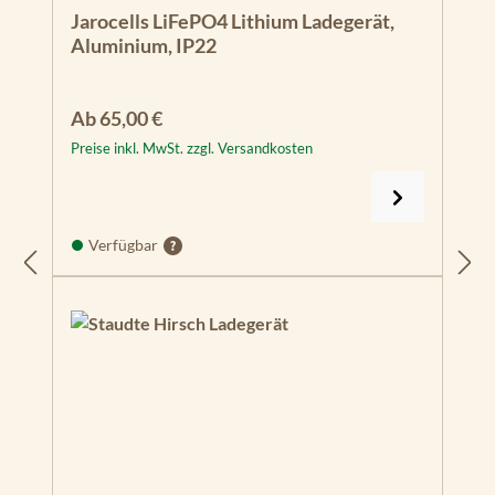
Durchschnittliche Bewertung von 5 von 5 Sternen
Jarocells LiFePO4 Lithium Ladegerät,
Aluminium, IP22
Regulärer Preis:
Ab
65,00 €
Preise inkl. MwSt. zzgl. Versandkosten
Verfügbar