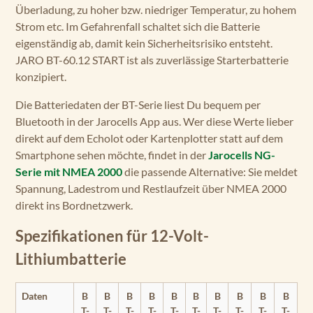
Überladung, zu hoher bzw. niedriger Temperatur, zu hohem
Strom etc. Im Gefahrenfall schaltet sich die Batterie
eigenständig ab, damit kein Sicherheitsrisiko entsteht.
JARO BT-60.12 START ist als zuverlässige Starterbatterie
konzipiert.
Die Batteriedaten der BT-Serie liest Du bequem per
Bluetooth in der Jarocells App aus. Wer diese Werte lieber
direkt auf dem Echolot oder Kartenplotter statt auf dem
Smartphone sehen möchte, findet in der
Jarocells NG-
Serie mit NMEA 2000
die passende Alternative: Sie meldet
Spannung, Ladestrom und Restlaufzeit über NMEA 2000
direkt ins Bordnetzwerk.
Spezifikationen für 12-Volt-
Lithiumbatterie
Daten
B
B
B
B
B
B
B
B
B
B
T-
T-
T-
T-
T-
T-
T-
T-
T-
T-