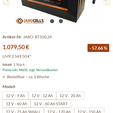
Artikel-Nr.
JARO-BT100.24
Verkaufspreis:
1.079,50 €
- 57.66 %
UVP
2.549,50 €*
Inhalt:
1 Stück
Preise inkl. MwSt. zzgl. Versandkosten
Bestellbar – ca. 1 Woche
auswählen
Modell
12 V - 9 Ah
12 V - 12 Ah
12 V - 20 Ah
12 V - 60 Ah
12 V - 60 Ah START
12 V - 75 Ah SMALL
12 V - 120 Ah
12 V - 150 Ah