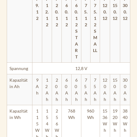
9.
1
2
6
6
7
7
12
15
30
1
2.
0.
0.
0.
5.
5.
0.
0.
0.
2
1
1
1
1
1
1
12
12
12
2
2
2
2
2
2
S
S
T
M
A
A
R
LL
T
Spannung
12,8 V
Kapazität
9
1
2
6
6
7
7
12
15
30
in Ah
A
2
0
0
0
5
5
0
0
0
h
A
A
A
A
A
A
A
A
A
h
h
h
h
h
h
h
h
h
Kapazität
1
1
2
768
960
15
19
38
in Wh
1
5
5
Wh
Wh
36
20
40
5
4
6
W
W
W
W
W
W
h
h
h
h
h
h