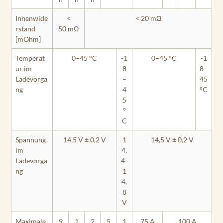
Innenwide
<
< 20 mΩ
rstand
50 mΩ
[mOhm]
Temperat
0–45 °C
-1
0–45 °C
-1
ur im
8
8–
Ladevorga
–
45
ng
4
°C
5
°
C
Spannung
14,5 V ± 0,2 V
1
14,5 V ± 0,2 V
im
4,
Ladevorga
4-
ng
1
4,
8
V
Maximale
9
1
2
5
1
75 A
100 A