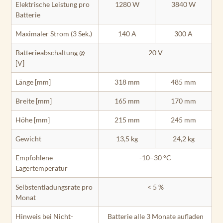
Elektrische Leistung pro
1280 W
3840 W
Batterie
Maximaler Strom (3 Sek.)
140 A
300 A
Batterieabschaltung @
20 V
[V]
Länge [mm]
318 mm
485 mm
Breite [mm]
165 mm
170 mm
Höhe [mm]
215 mm
245 mm
Gewicht
13,5 kg
24,2 kg
Empfohlene
-10–30 °C
Lagertemperatur
Selbstentladungsrate pro
< 5 %
Monat
Hinweis bei Nicht­
Batterie alle 3 Monate aufladen